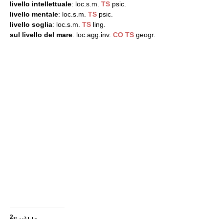
livello intellettuale
: loc.s.m.
TS
psic.
livello mentale
: loc.s.m.
TS
psic.
livello soglia
: loc.s.m.
TS
ling.
sul livello del mare
: loc.agg.inv.
CO
TS
geogr.
————————
2