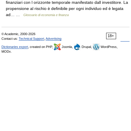
finanziari con l orizzonte temporale manifestato dall investitore. La
propensione al rischio è definibile per ogni individuo ed è legata
ad… …
Glossario di economia e finanza
© Academic, 2000-2026
18+
Contact us:
Technical Support
,
Advertising
Dictionaries export
, created on PHP,
Joomla,
Drupal,
WordPress,
MODx.