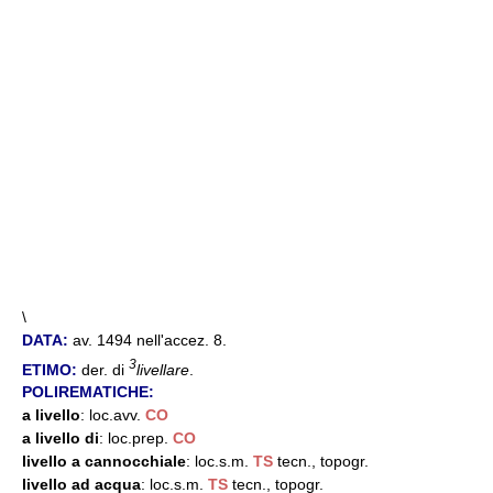
\
DATA:
av. 1494 nell'accez. 8.
3
ETIMO:
der. di
livellare
.
POLIREMATICHE:
a livello
: loc.avv.
CO
a livello di
: loc.prep.
CO
livello a cannocchiale
: loc.s.m.
TS
tecn., topogr.
livello ad acqua
: loc.s.m.
TS
tecn., topogr.