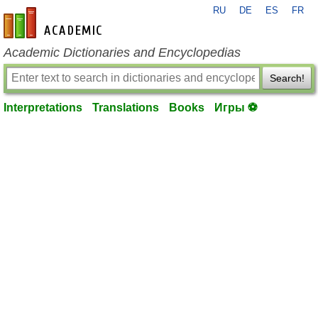
RU
DE
ES
FR
en-academic.com
Academic Dictionaries and Encyclopedias
Search!
Interpretations
Translations
Books
Игры ⚽