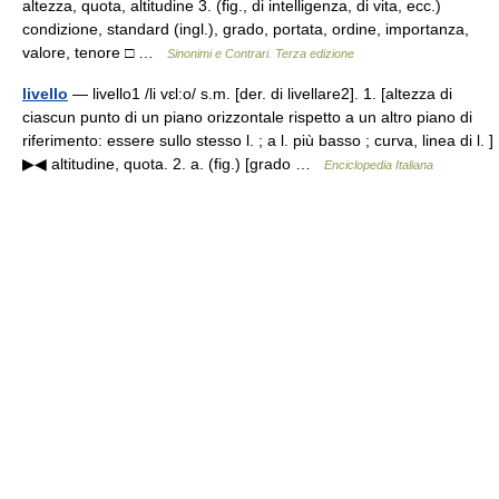
altezza, quota, altitudine 3. (fig., di intelligenza, di vita, ecc.)
condizione, standard (ingl.), grado, portata, ordine, importanza,
valore, tenore □ …
Sinonimi e Contrari. Terza edizione
livello
— livello1 /li vɛl:o/ s.m. [der. di livellare2]. 1. [altezza di
ciascun punto di un piano orizzontale rispetto a un altro piano di
riferimento: essere sullo stesso l. ; a l. più basso ; curva, linea di l. ]
▶◀ altitudine, quota. 2. a. (fig.) [grado …
Enciclopedia Italiana