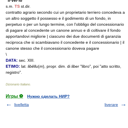
li·vèl·lo
s.m.
TS
st.dir.
contratto agrario secondo cui un proprietario terriero concedeva a
un altro soggetto il possesso e il godimento di un fondo, in
perpetuo o per un lungo termine, con l'obbligo del concessionario
di pagare al concedente un canone annuo e di coltivare il fondo
apportandovi migliorie | ciascuno dei due documenti di garanzia
reciproca che si scambiavano il concedente e il concessionario | il
canone stesso che il concessionario doveva pagare
\
DATA:
sec. XIII.
ETIMO:
lat.
libĕllu
(
m
), propr. dim. di
liber
"libro", poi "atto scritto,
registro".
Dizionario Italiano
.
Игры ⚽
Нужно сделать НИР?
livelletta
liverare