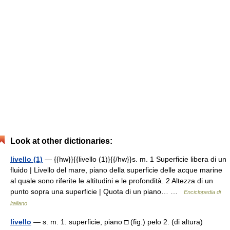
Look at other dictionaries:
livello (1)
— {{hw}}{{livello (1)}{{/hw}}s. m. 1 Superficie libera di un
fluido | Livello del mare, piano della superficie delle acque marine
al quale sono riferite le altitudini e le profondità. 2 Altezza di un
punto sopra una superficie | Quota di un piano… …
Enciclopedia di
italiano
livello
— s. m. 1. superficie, piano □ (fig.) pelo 2. (di altura)