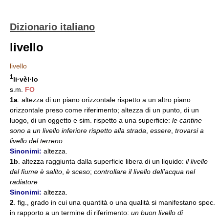
Dizionario italiano
livello
livello
1
li·vèl·lo
s.m.
FO
1a
. altezza di un piano orizzontale rispetto a un altro piano
orizzontale preso come riferimento; altezza di un punto, di un
luogo, di un oggetto e sim. rispetto a una superficie:
le cantine
sono a un livello inferiore rispetto alla strada
,
essere
,
trovarsi a
livello del terreno
Sinonimi:
altezza.
1b
. altezza raggiunta dalla superficie libera di un liquido:
il livello
del fiume è salito
,
è sceso
;
controllare il livello dell'acqua nel
radiatore
Sinonimi:
altezza.
2
. fig., grado in cui una quantità o una qualità si manifestano spec.
in rapporto a un termine di riferimento:
un buon livello di