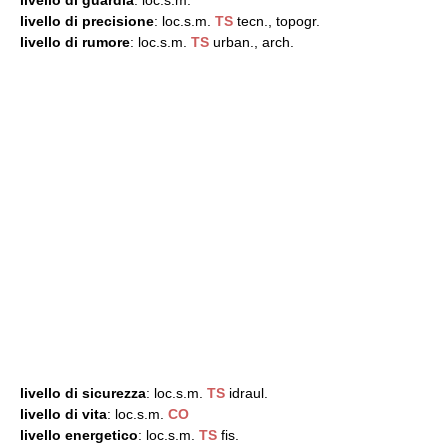
livello di guardia
: loc.s.m.
livello di precisione
: loc.s.m.
TS
tecn., topogr.
livello di rumore
: loc.s.m.
TS
urban., arch.
livello di sicurezza
: loc.s.m.
TS
idraul.
livello di vita
: loc.s.m.
CO
livello energetico
: loc.s.m.
TS
fis.