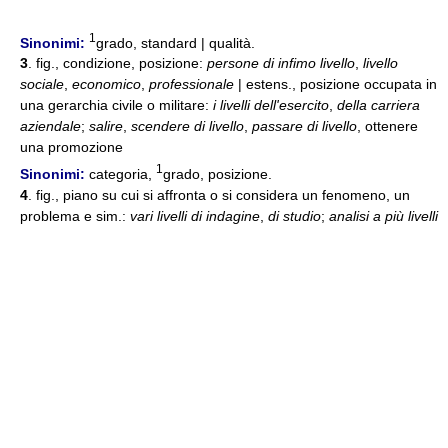
1
Sinonimi:
grado, standard | qualità.
3
. fig., condizione, posizione:
persone di infimo livello
,
livello
sociale
,
economico
,
professionale
| estens., posizione occupata in
una gerarchia civile o militare:
i livelli dell'esercito
,
della carriera
aziendale
;
salire
,
scendere di livello
,
passare di livello
, ottenere
una promozione
1
Sinonimi:
categoria,
grado, posizione.
4
. fig., piano su cui si affronta o si considera un fenomeno, un
problema e sim.:
vari livelli di indagine
,
di studio
;
analisi a più livelli